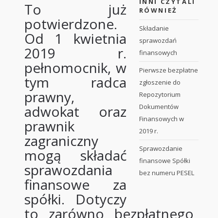
INNI CZYTALI
To już
RÓWNIEŻ
potwierdzone.
Składanie
Od 1 kwietnia
sprawozdań
2019 r.
finansowych
pełnomocnik, w
Pierwsze bezpłatne
tym radca
zgłoszenie do
prawny,
Repozytorium
adwokat oraz
Dokumentów
Finansowych w
prawnik
2019 r.
zagraniczny
Sprawozdanie
mogą składać
finansowe Spółki
sprawozdania
bez numeru PESEL
finansowe za
spółki. Dotyczy
to zarówno bezpłatnego