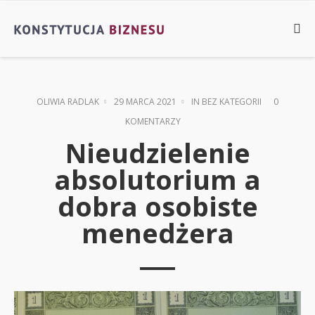
OLIWIA RADLAK
29 MARCA 2021
IN
BEZ KATEGORII
0
KOMENTARZY
Nieudzielenie
absolutorium a
dobra osobiste
menedżera