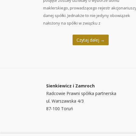
podjęte zostały uchwały o wyborze domu
maklerskiego, prowadzącego rejestr akcjonariusz
danej spółki. Jednakże to nie jedyny obowiązek
nałożony na spółki w związku z
Czytaj dalej
→
Sienkiewicz i Zamroch
Radcowie Prawni spółka partnerska
ul. Warszawska 4/3
87-100 Toruń